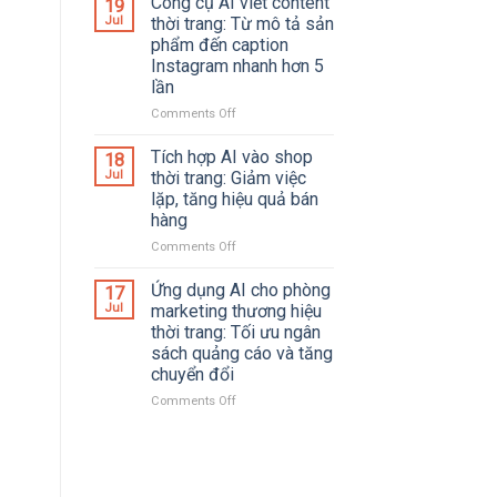
Công cụ AI viết content
19
doanh
số
Jul
thời trang: Từ mô tả sản
thu
ứng
phẩm đến caption
nhờ
dụng
Instagram nhanh hơn 5
tối
AI
lần
ưu
trong
SEO
ngành
Comments Off
on
và
thời
Công
trải
trang:
cụ
Tích hợp AI vào shop
18
nghiệm
Cách
AI
Jul
thời trang: Giảm việc
mua
cắt
viết
lặp, tăng hiệu quả bán
sắm
30%
content
hàng
chi
thời
phí
trang:
Comments Off
on
và
Từ
Tích
tăng
mô
hợp
Ứng dụng AI cho phòng
17
gấp
tả
AI
Jul
marketing thương hiệu
đôi
sản
vào
thời trang: Tối ưu ngân
hiệu
phẩm
shop
sách quảng cáo và tăng
suất
đến
thời
chuyển đổi
marketing
caption
trang:
Instagram
Giảm
Comments Off
on
nhanh
việc
Ứng
hơn
lặp,
dụng
5
tăng
AI
lần
hiệu
cho
quả
phòng