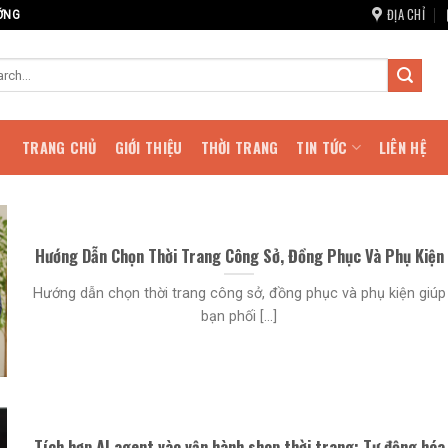
ĐỊA CHỈ
ỚNG
TRANG CHỦ
GIỚI THIỆU
THỜI TRANG
TIN TỨC
LIÊN HỆ
Hướng Dẫn Chọn Thời Trang Công Sở, Đồng Phục Và Phụ Kiện
Hướng dẫn chọn thời trang công sở, đồng phục và phụ kiện giúp
bạn phối [...]
Tích hợp AI agent vào vận hành shop thời trang: Tự động hóa