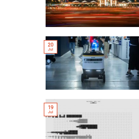
20
Jul
19
Jul