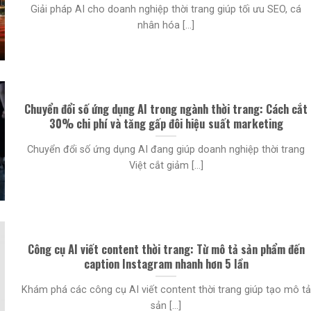
Giải pháp AI cho doanh nghiệp thời trang giúp tối ưu SEO, cá
nhân hóa [...]
Chuyển đổi số ứng dụng AI trong ngành thời trang: Cách cắt
30% chi phí và tăng gấp đôi hiệu suất marketing
Chuyển đổi số ứng dụng AI đang giúp doanh nghiệp thời trang
Việt cắt giảm [...]
Công cụ AI viết content thời trang: Từ mô tả sản phẩm đến
caption Instagram nhanh hơn 5 lần
Khám phá các công cụ AI viết content thời trang giúp tạo mô tả
sản [...]