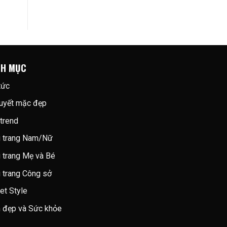
NH MỤC
tức
quyết mặc đẹp
trend
i trang Nam/Nữ
i trang Mẹ và Bé
i trang Công sở
et Style
 đẹp và Sức khỏe