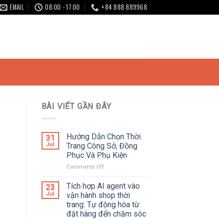
EMAIL
08:00 - 17:00
+84 888 889968
BÀI VIẾT GẦN ĐÂY
Hướng Dẫn Chọn Thời
31
Jul
Trang Công Sở, Đồng
Phục Và Phụ Kiện
Comments Off
on
Hướng
Dẫn
Tích hợp AI agent vào
23
Chọn
Jul
vận hành shop thời
Thời
trang: Tự động hóa từ
Trang
đặt hàng đến chăm sóc
Công