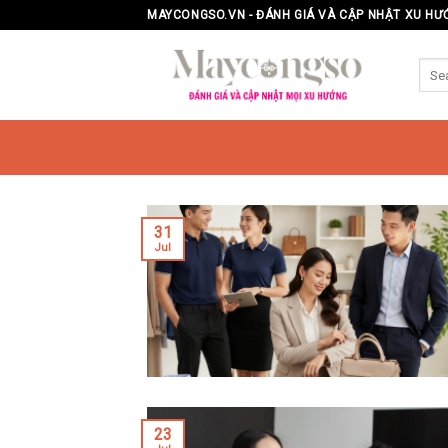
Skip
MAYCONGSO.VN - ĐÁNH GIÁ VÀ CẬP NHẬT XU HƯ
to
content
31
Jul
23