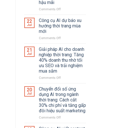
hậu mãi
Sở,
Đồng
Comments Off
on
Phục
Tích
Và
hợp
Công cụ AI dự báo xu
22
Phụ
AI
Jul
hướng thời trang mùa
Kiện
agent
mới
vào
Comments Off
on
vận
Công
hành
cụ
shop
Giải pháp AI cho doanh
21
AI
thời
Jul
nghiệp thời trang: Tăng
dự
trang:
40% doanh thu nhờ tối
báo
Tự
ưu SEO và trải nghiệm
xu
động
mua sắm
hướng
hóa
thời
từ
Comments Off
on
trang
đặt
Giải
mùa
hàng
pháp
Chuyển đổi số ứng
20
mới
đến
AI
Jul
dụng AI trong ngành
chăm
cho
thời trang: Cách cắt
sóc
doanh
30% chi phí và tăng gấp
hậu
nghiệp
đôi hiệu suất marketing
mãi
thời
trang:
Comments Off
on
Tăng
Chuyển
40%
đổi