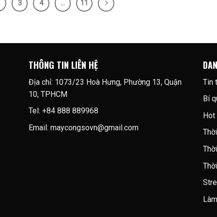
2
3
4
…
11
THÔNG TIN LIÊN HỆ
DA
Địa chỉ: 1073/23 Hoà Hưng, Phường 13, Quận
Tin 
10, TPHCM
Bí 
Tel: +84 888 889968
Hot 
Email:
maycongsovn@gmail.com
Thờ
Thờ
Thờ
Stre
Làm