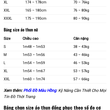
XL
174 – 178cm
70 – 76kg
XXL
165 – 180cm
76 – 80kg
XXXL
175 – 190cm
80 – 90kg
Bảng size áo thun nữ
Size
Chiều cao
Cân nặng
S
1m48 – 1m53
38 – 43kg
M
1m53 – 1m56
43 – 46kg
L
1m54 – 1m59
46 – 53kg
XL
1m54 – 1m67
53 – 57kg
XXL
1m60 – 1m74
57 – 66kg
Xem thêm:
Phối Đồ Màu Hồng
: Kỹ Năng Cần Thiết Cho Mọi
Tín Đồ Thời Trang
Bảng chọn size áo thun đồng phục theo số đo cơ