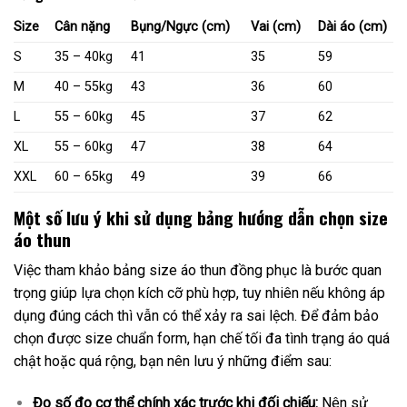
Size
Cân nặng
Bụng/Ngực (cm)
Vai (cm)
Dài áo (cm)
S
35 – 40kg
41
35
59
M
40 – 55kg
43
36
60
L
55 – 60kg
45
37
62
XL
55 – 60kg
47
38
64
XXL
60 – 65kg
49
39
66
Một số lưu ý khi sử dụng bảng hướng dẫn chọn size
áo thun​
Việc tham khảo bảng size áo thun đồng phục là bước quan
trọng giúp lựa chọn kích cỡ phù hợp, tuy nhiên nếu không áp
dụng đúng cách thì vẫn có thể xảy ra sai lệch. Để đảm bảo
chọn được size chuẩn form, hạn chế tối đa tình trạng áo quá
chật hoặc quá rộng, bạn nên lưu ý những điểm sau:
Đo số đo cơ thể chính xác trước khi đối chiếu:
Nên sử