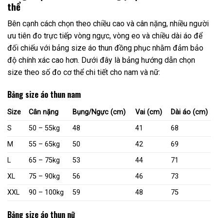
thể
Bên cạnh cách chọn theo chiều cao và cân nặng, nhiều người
ưu tiên đo trực tiếp vòng ngực, vòng eo và chiều dài áo để
đối chiếu với bảng size áo thun đồng phục nhằm đảm bảo
độ chính xác cao hơn. Dưới đây là bảng hướng dẫn chọn
size theo số đo cơ thể chi tiết cho nam và nữ:
Bảng size áo thun nam
Size
Cân nặng
Bụng/Ngực (cm)
Vai (cm)
Dài áo (cm)
S
50 – 55kg
48
41
68
M
55 – 65kg
50
42
69
L
65 – 75kg
53
44
71
XL
75 – 90kg
56
46
73
XXL
90 – 100kg
59
48
75
Bảng size áo thun nữ