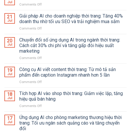
AI
Đồng
Jul
Comments Off
on
agent
Phục
Công
vào
Và
cụ
Giải pháp AI cho doanh nghiệp thời trang: Tăng 40%
21
vận
Phụ
AI
Jul
doanh thu nhờ tối ưu SEO và trải nghiệm mua sắm
hành
Kiện
dự
shop
Comments Off
on
báo
thời
Giải
xu
trang:
pháp
Chuyển đổi số ứng dụng AI trong ngành thời trang:
hướng
20
Tự
AI
thời
Jul
Cách cắt 30% chi phí và tăng gấp đôi hiệu suất
động
cho
trang
marketing
hóa
doanh
mùa
từ
Comments Off
on
nghiệp
mới
đặt
Chuyển
thời
hàng
đổi
trang:
Công cụ AI viết content thời trang: Từ mô tả sản
19
đến
số
Tăng
Jul
phẩm đến caption Instagram nhanh hơn 5 lần
chăm
ứng
40%
sóc
Comments Off
on
dụng
doanh
hậu
Công
AI
thu
mãi
cụ
Tích hợp AI vào shop thời trang: Giảm việc lặp, tăng
trong
nhờ
18
AI
ngành
Jul
hiệu quả bán hàng
tối
viết
thời
ưu
Comments Off
on
content
trang:
SEO
Tích
thời
Cách
và
hợp
Ứng dụng AI cho phòng marketing thương hiệu thời
trang:
17
cắt
trải
AI
Từ
Jul
trang: Tối ưu ngân sách quảng cáo và tăng chuyển
30%
nghiệm
vào
mô
đổi
chi
mua
shop