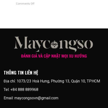
tả
phí
sắm
Comments Off
on
thời
sản
và
Ứng
trang:
phẩm
tăng
dụng
Giảm
đến
gấp
AI
việc
caption
đôi
cho
lặp,
Instagram
hiệu
phòng
tăng
nhanh
suất
marketing
hiệu
hơn
marketing
thương
quả
5
hiệu
bán
lần
thời
hàng
trang:
Tối
ưu
ngân
sách
quảng
cáo
THÔNG TIN LIÊN HỆ
và
tăng
Địa chỉ: 1073/23 Hoà Hưng, Phường 13, Quận 10, TPHCM
chuyển
đổi
Tel: +84 888 889968
Email:
maycongsovn@gmail.com