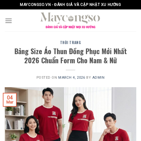
Skip
MAYCONGSO.VN - ĐÁNH GIÁ VÀ CẬP NHẬT XU HƯỚNG
to
content
THỜI TRANG
Bảng Size Áo Thun Đồng Phục Mới Nhất
2026 Chuẩn Form Cho Nam & Nữ
POSTED ON
MARCH 4, 2026
BY
ADMIN
04
Mar