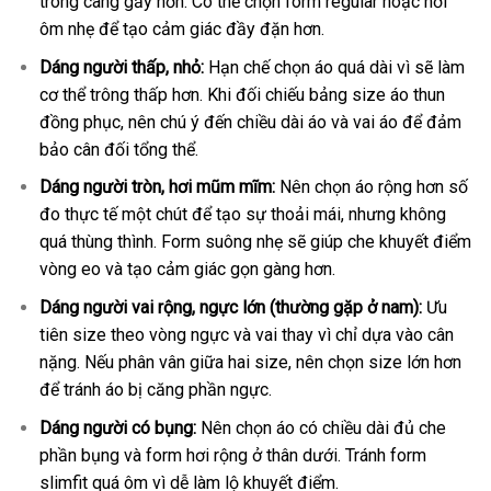
trông càng gầy hơn. Có thể chọn form regular hoặc hơi
ôm nhẹ để tạo cảm giác đầy đặn hơn.
Dáng người thấp, nhỏ:
Hạn chế chọn áo quá dài vì sẽ làm
cơ thể trông thấp hơn. Khi đối chiếu bảng size áo thun
đồng phục, nên chú ý đến chiều dài áo và vai áo để đảm
bảo cân đối tổng thể.
Dáng người tròn, hơi mũm mĩm:
Nên chọn áo rộng hơn số
đo thực tế một chút để tạo sự thoải mái, nhưng không
quá thùng thình. Form suông nhẹ sẽ giúp che khuyết điểm
vòng eo và tạo cảm giác gọn gàng hơn.
Dáng người vai rộng, ngực lớn (thường gặp ở nam):
Ưu
tiên size theo vòng ngực và vai thay vì chỉ dựa vào cân
nặng. Nếu phân vân giữa hai size, nên chọn size lớn hơn
để tránh áo bị căng phần ngực.
Dáng người có bụng:
Nên chọn áo có chiều dài đủ che
phần bụng và form hơi rộng ở thân dưới. Tránh form
slimfit quá ôm vì dễ làm lộ khuyết điểm.