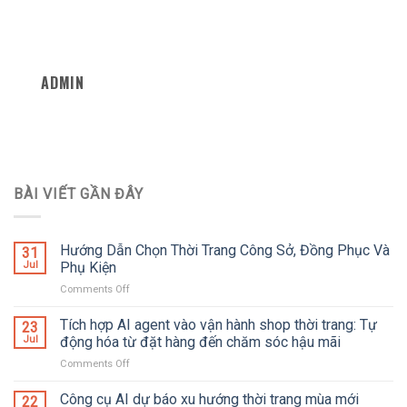
ADMIN
BÀI VIẾT GẦN ĐÂY
Hướng Dẫn Chọn Thời Trang Công Sở, Đồng Phục Và
31
Jul
Phụ Kiện
Comments Off
on
Hướng
Dẫn
Tích hợp AI agent vào vận hành shop thời trang: Tự
23
Chọn
Jul
động hóa từ đặt hàng đến chăm sóc hậu mãi
Thời
Comments Off
on
Trang
Tích
Công
hợp
Công cụ AI dự báo xu hướng thời trang mùa mới
Sở,
22