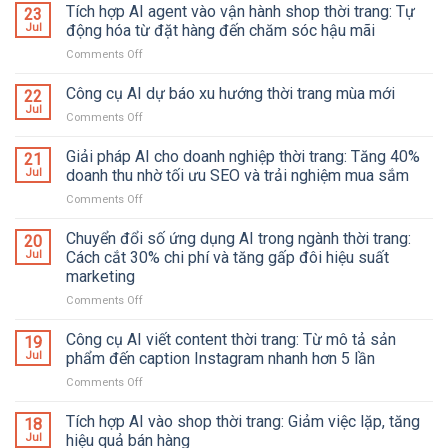
Dẫn
Tích hợp AI agent vào vận hành shop thời trang: Tự
23
Chọn
Jul
động hóa từ đặt hàng đến chăm sóc hậu mãi
Thời
Comments Off
on
Trang
Tích
Công
hợp
Công cụ AI dự báo xu hướng thời trang mùa mới
Sở,
22
AI
Đồng
Jul
Comments Off
on
agent
Phục
Công
vào
Và
cụ
Giải pháp AI cho doanh nghiệp thời trang: Tăng 40%
21
vận
Phụ
AI
Jul
doanh thu nhờ tối ưu SEO và trải nghiệm mua sắm
hành
Kiện
dự
shop
Comments Off
on
báo
thời
Giải
xu
trang:
pháp
Chuyển đổi số ứng dụng AI trong ngành thời trang:
hướng
20
Tự
AI
thời
Jul
Cách cắt 30% chi phí và tăng gấp đôi hiệu suất
động
cho
trang
marketing
hóa
doanh
mùa
từ
Comments Off
on
nghiệp
mới
đặt
Chuyển
thời
hàng
đổi
trang:
Công cụ AI viết content thời trang: Từ mô tả sản
19
đến
số
Tăng
Jul
phẩm đến caption Instagram nhanh hơn 5 lần
chăm
ứng
40%
sóc
Comments Off
on
dụng
doanh
hậu
Công
AI
thu
mãi
cụ
Tích hợp AI vào shop thời trang: Giảm việc lặp, tăng
trong
nhờ
18
AI
ngành
Jul
hiệu quả bán hàng
tối