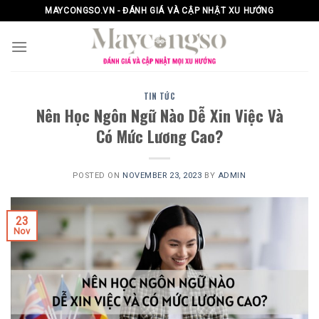
Skip
MAYCONGSO.VN - ĐÁNH GIÁ VÀ CẬP NHẬT XU HƯỚNG
to
content
TIN TỨC
Nên Học Ngôn Ngữ Nào Dễ Xin Việc Và
Có Mức Lương Cao?
POSTED ON
NOVEMBER 23, 2023
BY
ADMIN
23
Nov