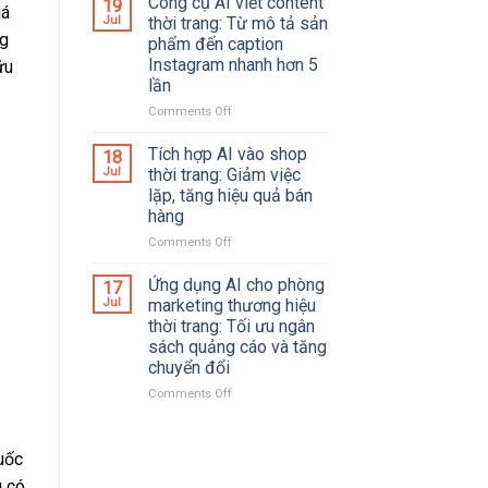
Công cụ AI viết content
19
iá
doanh
số
Jul
thời trang: Từ mô tả sản
thu
ứng
ng
phẩm đến caption
nhờ
dụng
Instagram nhanh hơn 5
ữu
tối
AI
lần
ưu
trong
SEO
ngành
Comments Off
on
và
thời
Công
trải
trang:
cụ
Tích hợp AI vào shop
18
nghiệm
Cách
AI
Jul
thời trang: Giảm việc
mua
cắt
viết
lặp, tăng hiệu quả bán
sắm
30%
content
hàng
chi
thời
phí
trang:
Comments Off
on
và
Từ
Tích
tăng
mô
hợp
Ứng dụng AI cho phòng
17
gấp
tả
AI
Jul
marketing thương hiệu
đôi
sản
vào
thời trang: Tối ưu ngân
hiệu
phẩm
shop
sách quảng cáo và tăng
suất
đến
thời
chuyển đổi
marketing
caption
trang:
Instagram
Giảm
Comments Off
on
nhanh
việc
Ứng
hơn
lặp,
dụng
5
tăng
AI
uốc
lần
hiệu
cho
quả
u có
phòng