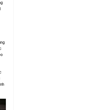
ng
t
ung
c
eo
c
g
anh