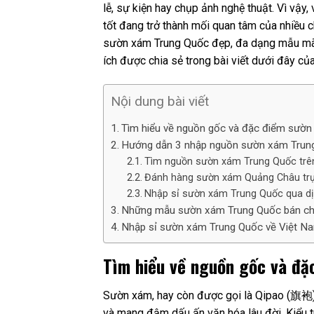
lễ, sự kiện hay chụp ảnh nghệ thuật. Vì vậy,
tốt đang trở thành mối quan tâm của nhiều 
sườn xám Trung Quốc đẹp, đa dạng mẫu mã v
ích được chia sẻ trong bài viết dưới đây củ
Nội dung bài viết
Tìm hiểu về nguồn gốc và đặc điểm sườ
Hướng dẫn 3 nhập nguồn sườn xám Trung 
Tìm nguồn sườn xám Trung Quốc trên
Đánh hàng sườn xám Quảng Châu trực
Nhập sỉ sườn xám Trung Quốc qua d
Những mẫu sườn xám Trung Quốc bán chạ
Nhập sỉ sườn xám Trung Quốc về Việt Na
Tìm hiểu về nguồn gốc và đặ
Sườn xám, hay còn được gọi là Qipao (旗袍),
và mang đậm dấu ấn văn hóa lâu đời. Kiểu t