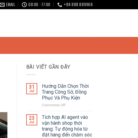
EMAIL
08:00 - 17:00
+84 888 889968
BÀI VIẾT GẦN ĐÂY
Hướng Dẫn Chọn Thời
31
Jul
Trang Công Sở, Đồng
Phục Và Phụ Kiện
Comments Off
on
Hướng
Dẫn
Tích hợp AI agent vào
23
Chọn
Jul
vận hành shop thời
Thời
trang: Tự động hóa từ
Trang
đặt hàng đến chăm sóc
Công