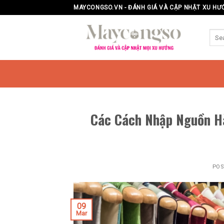
Skip
MAYCONGSO.VN - ĐÁNH GIÁ VÀ CẬP NHẬT XU HƯ
to
content
Các Cách Nhập Nguồn Hà
POS
09
Mar