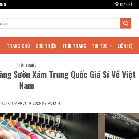
ĐỊA CHỈ
ỚNG
TRANG CHỦ
GIỚI THIỆU
THỜI TRANG
TIN TỨC
LIÊN HỆ
THỜI TRANG
ng Sườn Xám Trung Quốc Giá Sỉ Về Việt
Nam
TED ON
MARCH 9, 2026
BY
ADMIN