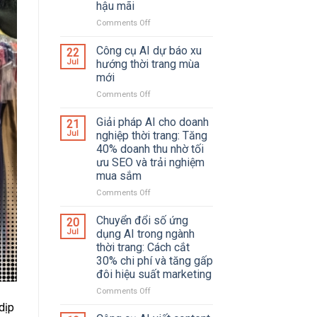
hậu mãi
Sở,
Đồng
Comments Off
on
Phục
Tích
Và
hợp
Công cụ AI dự báo xu
22
Phụ
AI
Jul
hướng thời trang mùa
Kiện
agent
mới
vào
Comments Off
on
vận
Công
hành
cụ
shop
Giải pháp AI cho doanh
21
AI
thời
Jul
nghiệp thời trang: Tăng
dự
trang:
40% doanh thu nhờ tối
báo
Tự
ưu SEO và trải nghiệm
xu
động
mua sắm
hướng
hóa
thời
từ
Comments Off
on
trang
đặt
Giải
mùa
hàng
pháp
Chuyển đổi số ứng
20
mới
đến
AI
Jul
dụng AI trong ngành
chăm
cho
thời trang: Cách cắt
sóc
doanh
30% chi phí và tăng gấp
hậu
nghiệp
đôi hiệu suất marketing
mãi
thời
trang:
Comments Off
on
Tăng
Chuyển
dịp
40%
đổi