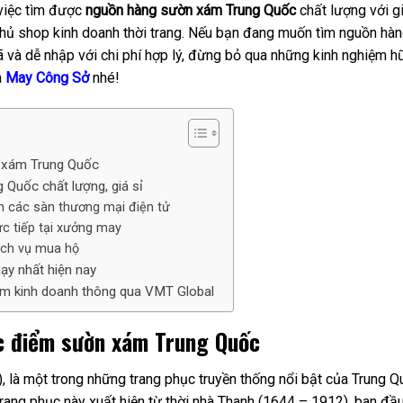
 việc tìm được
nguồn hàng sườn xám Trung Quốc
chất lượng với g
chủ shop kinh doanh thời trang. Nếu bạn đang muốn tìm nguồn hà
à dễ nhập với chi phí hợp lý, đừng bỏ qua những kinh nghiệm h
a
May Công Sở
nhé!
n xám Trung Quốc
Quốc chất lượng, giá sỉ
 các sàn thương mại điện tử
 tiếp tại xưởng may
ịch vụ mua hộ
y nhất hiện nay
m kinh doanh thông qua VMT Global
c điểm sườn xám Trung Quốc
 là một trong những trang phục truyền thống nổi bật của Trung Q
rang phục này xuất hiện từ thời nhà Thanh (1644 – 1912), ban đầ