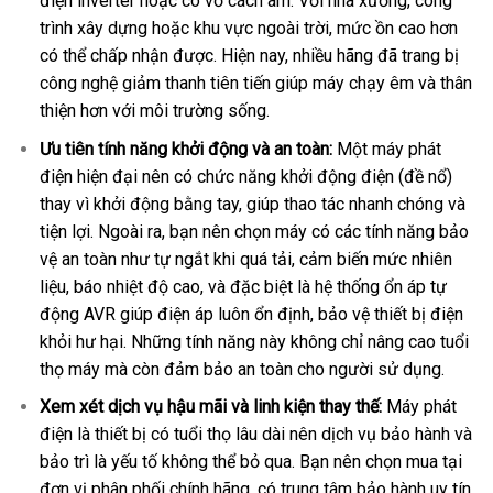
điện inverter hoặc có vỏ cách âm. Với nhà xưởng, công
trình xây dựng hoặc khu vực ngoài trời, mức ồn cao hơn
có thể chấp nhận được. Hiện nay, nhiều hãng đã trang bị
công nghệ giảm thanh tiên tiến giúp máy chạy êm và thân
thiện hơn với môi trường sống.
Ưu tiên tính năng khởi động và an toàn:
Một máy phát
điện hiện đại nên có chức năng khởi động điện (đề nổ)
thay vì khởi động bằng tay, giúp thao tác nhanh chóng và
tiện lợi. Ngoài ra, bạn nên chọn máy có các tính năng bảo
vệ an toàn như tự ngắt khi quá tải, cảm biến mức nhiên
liệu, báo nhiệt độ cao, và đặc biệt là hệ thống ổn áp tự
động AVR giúp điện áp luôn ổn định, bảo vệ thiết bị điện
khỏi hư hại. Những tính năng này không chỉ nâng cao tuổi
thọ máy mà còn đảm bảo an toàn cho người sử dụng.
Xem xét dịch vụ hậu mãi và linh kiện thay thế:
Máy phát
điện là thiết bị có tuổi thọ lâu dài nên dịch vụ bảo hành và
bảo trì là yếu tố không thể bỏ qua. Bạn nên chọn mua tại
đơn vị phân phối chính hãng, có trung tâm bảo hành uy tín