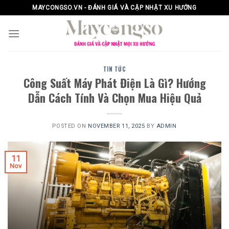
Skip
MAYCONGSO.VN - ĐÁNH GIÁ VÀ CẬP NHẬT XU HƯỚNG
to
content
TIN TỨC
Công Suất Máy Phát Điện Là Gì? Hướng
Dẫn Cách Tính Và Chọn Mua Hiệu Quả
POSTED ON
NOVEMBER 11, 2025
BY
ADMIN
11
Nov