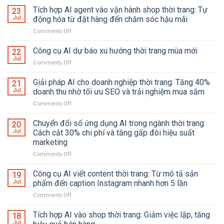
Dẫn
Tích hợp AI agent vào vận hành shop thời trang: Tự
23
Chọn
Jul
động hóa từ đặt hàng đến chăm sóc hậu mãi
Thời
Comments Off
on
Trang
Tích
Công
hợp
Công cụ AI dự báo xu hướng thời trang mùa mới
Sở,
22
AI
Đồng
Jul
Comments Off
on
agent
Phục
Công
vào
Và
cụ
Giải pháp AI cho doanh nghiệp thời trang: Tăng 40%
21
vận
Phụ
AI
Jul
doanh thu nhờ tối ưu SEO và trải nghiệm mua sắm
hành
Kiện
dự
shop
Comments Off
on
báo
thời
Giải
xu
trang:
pháp
Chuyển đổi số ứng dụng AI trong ngành thời trang:
hướng
20
Tự
AI
thời
Jul
Cách cắt 30% chi phí và tăng gấp đôi hiệu suất
động
cho
trang
marketing
hóa
doanh
mùa
từ
Comments Off
on
nghiệp
mới
đặt
Chuyển
thời
hàng
đổi
trang:
Công cụ AI viết content thời trang: Từ mô tả sản
19
đến
số
Tăng
Jul
phẩm đến caption Instagram nhanh hơn 5 lần
chăm
ứng
40%
sóc
Comments Off
on
dụng
doanh
hậu
Công
AI
thu
mãi
cụ
Tích hợp AI vào shop thời trang: Giảm việc lặp, tăng
trong
nhờ
18
AI
ngành
Jul
tối